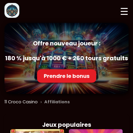
☰
Offre nouveau joueur :
180 % jusqu'à 1000 € + 260 tours gratuits
Prendre le bonus
›
11 Croco Casino
Affiliations
Jeux populaires