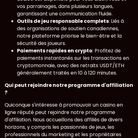
vos parrainages, dans plusieurs langues,
garantissant une communication fluide.
Outils de jeu responsable complets
: Liés à
des organisations de soutien canadiennes,
notre plateforme priorise le bien-être et la
sécurité des joueurs.
Paiements rapides en crypto
: Profitez de
paiements instantanés sur les transactions en
cryptomonnaie, avec des retraits USDT/ETH
généralement traités en 10 à 120 minutes.
Qui peut rejoindre notre programme d'affiliation
?
Quiconque s'intéresse à promouvoir un casino en
ligne réputé peut rejoindre notre programme
d'affiliation. Nous accueillons des affiliés de divers
horizons, y compris les passionnés de jeux, les
professionnels du marketing et les propriétaires