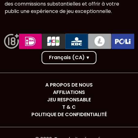
des commissions substantielles et offrir à votre
public une expérience de jeu exceptionnelle.
Français (CA)
▾
A PROPOS DE NOUS
AFFILIATIONS
JEU RESPONSABLE
T & C
POLITIQUE DE CONFIDENTIALITÉ