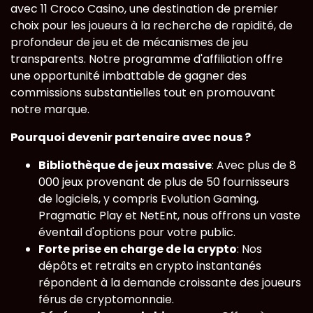
avec 11 Croco Casino, une destination de premier
choix pour les joueurs à la recherche de rapidité, de
profondeur de jeu et de mécanismes de jeu
transparents. Notre programme d'affiliation offre
une opportunité imbattable de gagner des
commissions substantielles tout en promouvant
notre marque.
Pourquoi devenir partenaire avec nous ?
Bibliothèque de jeux massive
: Avec plus de 8
000 jeux provenant de plus de 50 fournisseurs
de logiciels, y compris Evolution Gaming,
Pragmatic Play et NetEnt, nous offrons un vaste
éventail d'options pour votre public.
Forte prise en charge de la crypto
: Nos
dépôts et retraits en crypto instantanés
répondent à la demande croissante des joueurs
férus de cryptomonnaie.