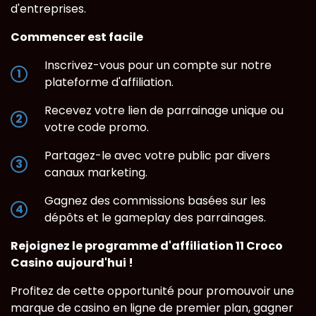
d'entreprises.
Commencer est facile
Inscrivez-vous pour un compte sur notre
plateforme d'affiliation.
Recevez votre lien de parrainage unique ou
votre code promo.
Partagez-le avec votre public par divers
canaux marketing.
Gagnez des commissions basées sur les
dépôts et le gameplay des parrainages.
Rejoignez le programme d'affiliation 11 Croco
Casino aujourd'hui !
Profitez de cette opportunité pour promouvoir une
marque de casino en ligne de premier plan, gagner